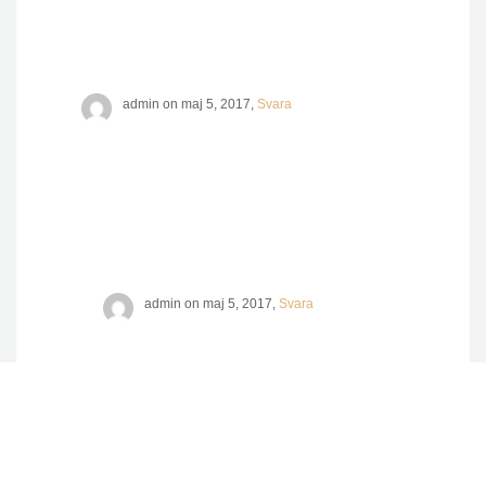
Donec quis facilisis dolor, et
molestie elit.
admin on maj 5, 2017,
Svara
Curabitur pulvinar tristique justo,
sit amet rutrum lectus posuere et.
Donec quis facilisis dolor, et
molestie elit. hh
admin on maj 5, 2017,
Svara
Curabitur pulvinar tristique
justo, sit amet rutrum lectus
posuere et. Donec quis facilisis
dolor, et molestie elit. ff