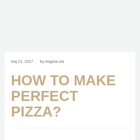
maj 21, 2017
by magma ore
HOW TO MAKE
PERFECT
PIZZA?
Integer commodo nisi nec hendrerit volutpat. Ut