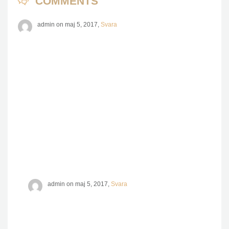
COMMENTS
admin on maj 5, 2017,
Svara
Phasellus auctor tempus est, a
tempor odio dictum id. Nulla at
ullamcorper est. Interdum et
malesuada fames ac ante ipsum
primis in faucibus. Curabitur pulvinar
tristique justo, sit amet rutrum lectus
posuere et. Donec quis facilisis dolor,
et molestie elit.
admin on maj 5, 2017,
Svara
Curabitur pulvinar tristique justo, sit
amet rutrum lectus posuere et.